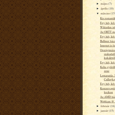
május
(7)
►
április
(10)
►
március
(15
▼
Kis romanti
Egy hét, két
Wikietlen i
Az ORTT mo
Egy hét, két
Ballmer bács
Internet is f
Országimázs
szakadatl
kukákbó
Egy hét, két
Kelta gyűrű
zene
Lemaradás. 
Csillagka
Egy hét, két
Konzervapédi
lexikon
Az AMD háza
Webkam @
február
(16
►
január
(15)
►