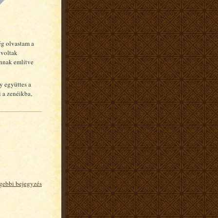
ég olvastam a
 voltak
annak említve
y együttes a
i a zenéikba,
gebbi bejegyzés