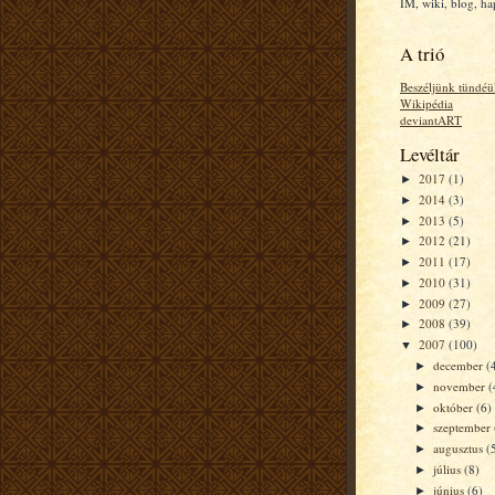
IM, wiki, blog, h
A trió
Beszéljünk tündéü
Wikipédia
deviantART
Levéltár
2017
(1)
►
2014
(3)
►
2013
(5)
►
2012
(21)
►
2011
(17)
►
2010
(31)
►
2009
(27)
►
2008
(39)
►
2007
(100)
▼
december
(
►
november
(
►
október
(6)
►
szeptember
►
augusztus
(
►
július
(8)
►
június
(6)
►