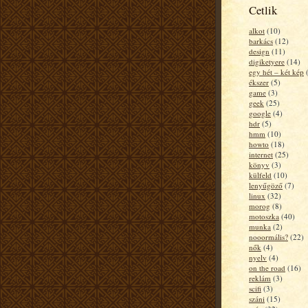
Cetlik
alkot
(10)
barkács
(12)
design
(11)
digiketyere
(14)
egy hét – két kép
ékszer
(5)
game
(3)
geek
(25)
google
(4)
hdr
(5)
hmm
(10)
howto
(18)
internet
(25)
könyv
(3)
külfeld
(10)
lenyűgöző
(7)
linux
(32)
morog
(8)
motoszka
(40)
munka
(2)
nooormális?
(22)
nők
(4)
nyelv
(4)
on the road
(16)
reklám
(3)
scifi
(3)
száni
(15)