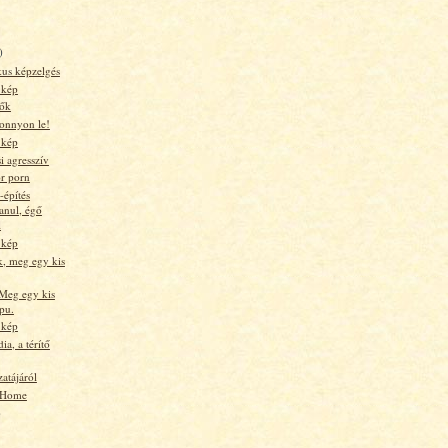
)
kus képzelgés
 kép
dők
nnyon le!
 kép
i agresszív
or porn
-építés
anul, égő
l
 kép
k, meg egy kis
Meg egy kis
pu.
 kép
a, a térítő
tájáról
 Home
)