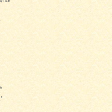
appy end!
l!
4)
4)
(4)
5)