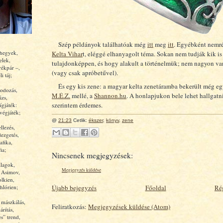
Szép példányok találhatóak még
itt
meg
itt
. Egyébként nemr
 hegyek,
Kelta Vihar
t, eléggé elhanyagolt téma. Sokan nem tudják kik is
elek,
tulajdonképpen, és hogy alakult a történelmük; nem nagyon v
rékpár –,
(vagy csak apróbetűvel).
i táj;
És egy kis zene: a magyar kelta zenetáramba bekerült még eg
odozás,
M.É.Z.
mellé, a
Shannon.hu
. A honlapjukon bele lehet hallgatn
ázs,
szerintem érdemes.
ígjáték:
végjáték;
@
21:23
Cetlik:
ékszer
,
könyv
,
zene
llezés,
ezgetés,
afika,
ia;
Nincsenek megjegyzések:
llagok,
Megjegyzés küldése
, Asimov,
olkien,
hlórien;
Újabb bejegyzés
Főoldal
Ré
 mászkálás,
Feliratkozás:
Megjegyzések küldése (Atom)
rítás,
es” trend,