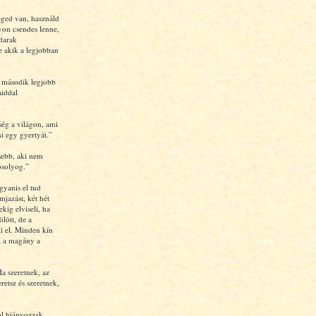
éged van, használd
gyon csendes lenne,
darak
 akik a legjobban
 második legjobb
aiddal
ség a világon, ami
ni egy gyertyát.”
sebb, aki nem
solyog.”
gyanis el tud
mjazást, két hét
ekig elviseli, ha
ölött, de a
i el. Minden kín
l a magány a
a szeretnek, az
retsz és szeretnek,
ol hiányozzak,