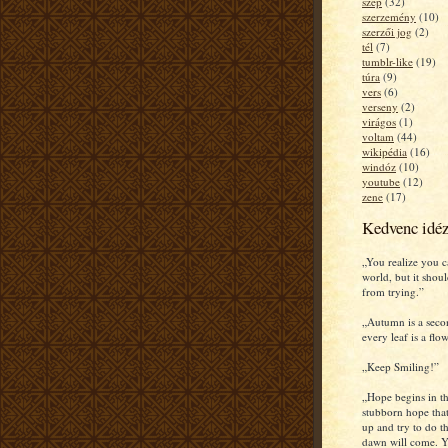
szép
(32)
szerzemény
(10)
szerzői jog
(2)
tél
(7)
tumblr-like
(19)
túra
(9)
vers
(6)
verseny
(2)
virágos
(1)
voltam
(44)
wikipédia
(16)
windóz
(10)
youtube
(12)
zene
(17)
Kedvenc idé
„You realize you c
world, but it shou
from trying.”
„Autumn is a seco
every leaf is a flow
„Keep Smiling!”
„Hope begins in th
stubborn hope that
up and try to do th
dawn will come. Y