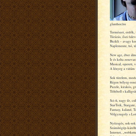
glanthor.hu
Természet, erdők,
Túrázás, őszi falev
Bicikli – avagy ke
Naplemente, hó, tél
New age, éber álm
Ír és kelta zenevar
Musical, operett, v
A lényeg a vidám 
Sok türelem, mode
Régen bélyeg-rend
Puzzle, kirakós, gr
Töltőtoll s kalligráf
Sci-fi, nagy űr, csi
StarTrek, Stargate
Fantasy, kaland, T
Völgyzugoly s Lot
Nyüzsgés, sok-sok
Számítógép-kárelhá
Internet, „webkett