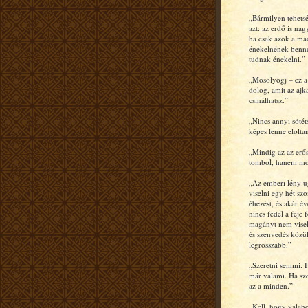
„Bármilyen tehets
azt: az erdő is na
ha csak azok a ma
énekelnének benne
tudnak énekelni.”
„Mosolyogj – ez a
dolog, amit az ajk
csinálhatsz.”
„Nincs annyi sötét
képes lenne elolta
„Mindig az az erő
tombol, hanem mo
„Az emberi lény u
viselni egy hét szo
éhezést, és akár év
nincs fedél a feje f
magányt nem visel
és szenvedés közü
legrosszabb.”
„Szeretni semmi. H
már valami. Ha sze
az a minden.”
„Kell, hogy valah