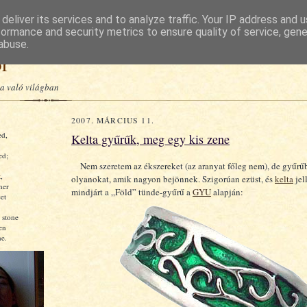
deliver its services and to analyze traffic. Your IP address and 
formance and security metrics to ensure quality of service, gen
abuse.
or
a való világban
2007. MÁRCIUS 11.
ed,
Kelta gyűrűk, meg egy kis zene
ed;
Nem szeretem az ékszereket (az aranyat főleg nem), de gyűrű
,
olyanokat, amik nagyon bejönnek. Szigorúan ezüst, és
kelta
jel
ner
mindjárt a „Föld” tünde-gyűrű a
GYU
alapján:
et
 stone
en
e.