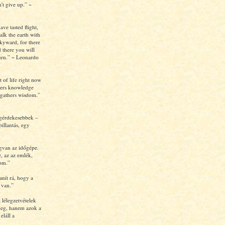
't give up.” ~
e tasted flight,
alk the earth with
kyward, for there
 there you will
turn.” ~ Leonardo
t of life right now
thers knowledge
y gathers wisdom.”
egérdekesebbek –
pillantás, egy
van az időgépe.
z, az az emlék,
lom.”
nít rá, hogy a
 van.”
 lélegzetvételek
meg, hanem azok a
eláll a