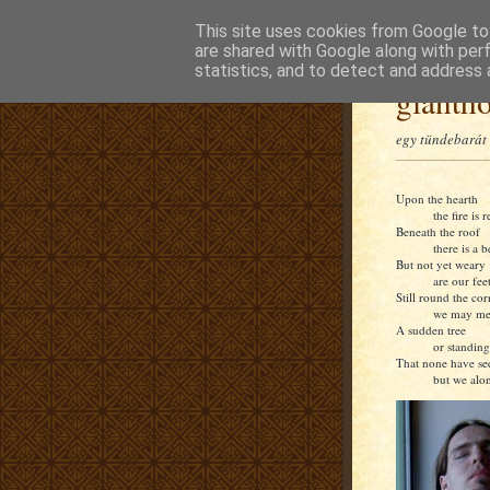
This site uses cookies from Google to 
are shared with Google along with per
statistics, and to detect and address 
glanth
egy tündebarát 
Upon the hearth
the fire is r
Beneath the roof
there is a b
But not yet weary
are our feet
Still round the cor
we may me
A sudden tree
or standing
That none have se
but we alon