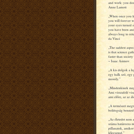
and work: you don
Anne Lamott
„When once you hav
you will forever w
your eyes turned s
you have been and
always long to re
da Vinci
„The saddest aspec
is that science ga
faster than societ
~ Isaac Asimov
„A kis dolgok a l
egy halk szó, egy 
mosoly.”
„Mindenkinek meg
Ami visszafelé vis
ami előre, az az á
„A természet megta
boldogság benned
„Az életedet nem a
száma határozza 
pillanatok, amikor 
lélegzeted.”