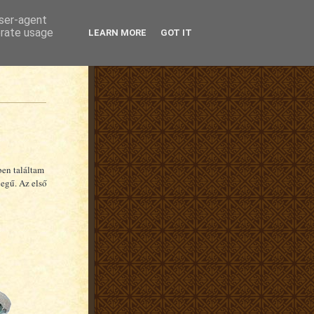
user-agent
erate usage
LEARN MORE
GOT IT
ben találtam
legű. Az első