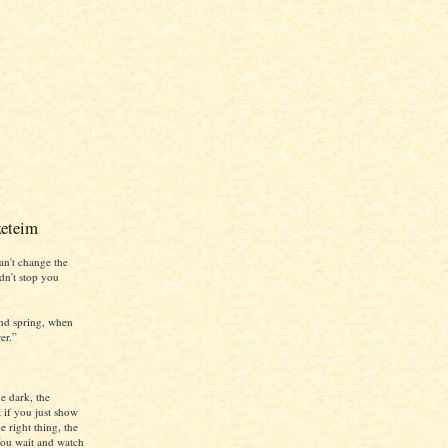
zeteim
an't change the
ldn't stop you
nd spring, when
er.”
e dark, the
 if you just show
e right thing, the
ou wait and watch