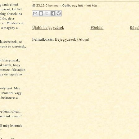
gyanis el tud
@
23:12
0 komment
Cetlik:
egy hét – két kép
mjazást, két hét
ekig elviseli, ha
ölött, de a
i el. Minden kín
Újabb bejegyzések
Főoldal
Rége
l a magány a
Feliratkozás:
Bejegyzések (Atom)
a szeretnek, az
retsz és szeretnek,
ol hiányozzak,
 okozzak, hogy
 messze, felriadjon
gy én legyek az
osolyogni. Még
r szomorú vagy.
 beleszeret a
ve lenni olyan,
tne ránk a nap.”
tól még lehetnek
”