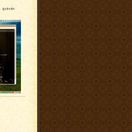
t gyáván