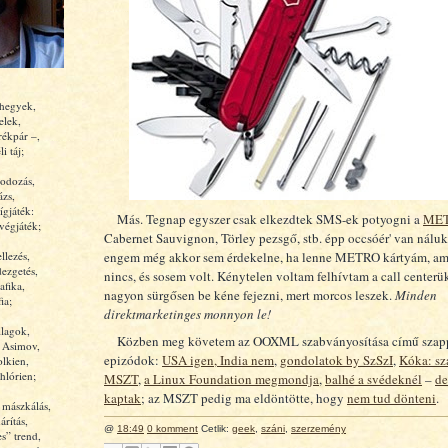
 hegyek,
elek,
rékpár –,
i táj;
odozás,
ázs,
ígjáték:
Más. Tegnap egyszer csak elkezdtek SMS-ek potyogni a
ME
végjáték;
Cabernet Sauvignon, Törley pezsgő, stb. épp occsóér' van nálu
engem még akkor sem érdekelne, ha lenne METRO kártyám, ami
llezés,
ezgetés,
nincs, és sosem volt. Kénytelen voltam felhívtam a call centerü
afika,
nagyon sürgősen be kéne fejezni, mert morcos leszek.
Minden
ia;
direktmarketinges monnyon le!
llagok,
Közben meg követem az OOXML szabványosítása című szappa
, Asimov,
epizódok:
USA igen, India nem
,
gondolatok by SzSzI
,
Kóka: sz
olkien,
hlórien;
MSZT
,
a Linux Foundation megmondja
,
balhé a svédeknél
–
de
kaptak
; az MSZT pedig ma eldöntötte, hogy
nem tud dönteni
.
 mászkálás,
rítás,
@
18:49
0 komment
Cetlik:
geek
,
száni
,
szerzemény
es” trend,