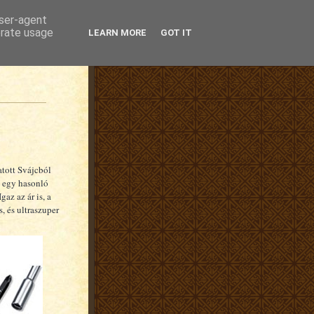
user-agent
erate usage
LEARN MORE
GOT IT
tott Svájcból
lt egy hasonló
az az ár is, a
, és ultraszuper