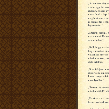
„Az emberi lény u
viselni egy hét szo
éhezést, és akár év
nincs fedél a feje f
magányt nem visel
és szenvedés közü
legrosszabb.”
„Szeretni semmi. H
már valami. Ha sze
az a minden.”
„Kell, hogy valah
hogy álmatlan éjt
valaki, ha nincs is
minden neszre, ho
élete értelme.”
„Sose felejts el m
akkor sem, amiko
Lehet, hogy valaki
mosolyodba.”
„Szeretni és szeret
mintha kétfelõl sü
„Ha sima a víz, at
benne krokodilok.