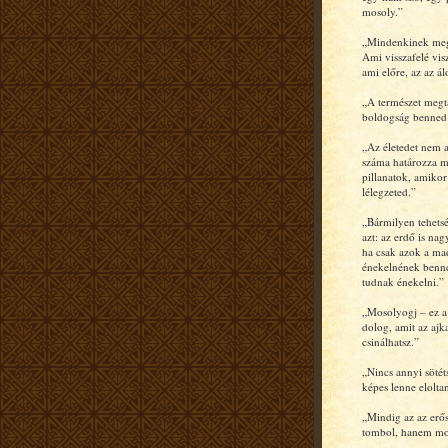
mosoly.”
„Mindenkinek meg
Ami visszafelé vis
ami előre, az az á
„A természet megta
boldogság benned
„Az életedet nem a
száma határozza 
pillanatok, amikor 
lélegzeted.”
„Bármilyen tehets
azt: az erdő is na
ha csak azok a ma
énekelnének benne
tudnak énekelni.”
„Mosolyogj – ez a
dolog, amit az ajk
csinálhatsz.”
„Nincs annyi sötét
képes lenne elolta
„Mindig az az erő
tombol, hanem mo