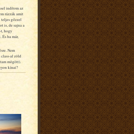
ssel indítom az
em rázzák amit
 teljes gőzzel
t is, de sajna a
t, hogy
i. És ha már,
résre. Nem
class-al zöld
átam mögött).
agyon kínai?