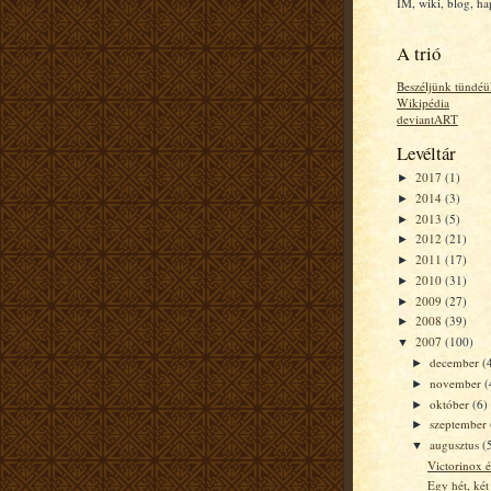
IM, wiki, blog, h
A trió
Beszéljünk tündéü
Wikipédia
deviantART
Levéltár
2017
(1)
►
2014
(3)
►
2013
(5)
►
2012
(21)
►
2011
(17)
►
2010
(31)
►
2009
(27)
►
2008
(39)
►
2007
(100)
▼
december
(
►
november
(
►
október
(6)
►
szeptember
►
augusztus
(
▼
Victorinox 
Egy hét, két