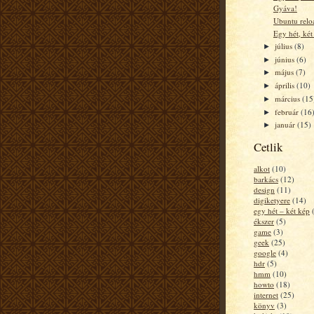
Gyáva!
Ubuntu relo
Egy hét, két
július
(8)
►
június
(6)
►
május
(7)
►
április
(10)
►
március
(15
►
február
(16
►
január
(15)
►
Cetlik
alkot
(10)
barkács
(12)
design
(11)
digiketyere
(14)
egy hét – két kép
ékszer
(5)
game
(3)
geek
(25)
google
(4)
hdr
(5)
hmm
(10)
howto
(18)
internet
(25)
könyv
(3)