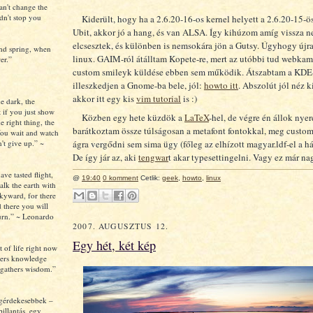
an't change the
ldn't stop you
Kiderült, hogy ha a 2.6.20-16-os kernel helyett a 2.6.20-15-ö
Ubit, akkor jó a hang, és van ALSA. Így kihúzom amíg vissza n
elcsesztek, és különben is nemsokára jön a Gutsy. Úgyhogy újra
nd spring, when
linux. GAIM-ról átálltam Kopete-re, mert az utóbbi tud webkamo
er.”
custom smileyk küldése ebben sem működik. Átszabtam a KDE-
illeszkedjen a Gnome-ba bele, jól:
howto itt
. Abszolút jól néz k
akkor itt egy kis
vim tutorial
is :)
e dark, the
 if you just show
Közben egy hete küzdök a
LaTeX
-hel, de végre én állok nye
e right thing, the
barátkoztam össze túlságosan a metafont fontokkal, meg custom 
ou wait and watch
ágra vergődni sem sima ügy (főleg az elhízott magyar.ldf-el a h
't give up.” ~
De így jár az, aki
tengwar
t akar typesettingelni. Vagy ez már n
e tasted flight,
@
19:40
0 komment
Cetlik:
geek
,
howto
,
linux
alk the earth with
kyward, for there
 there you will
turn.” ~ Leonardo
2007. AUGUSZTUS 12.
Egy hét, két kép
t of life right now
thers knowledge
y gathers wisdom.”
egérdekesebbek –
pillantás, egy