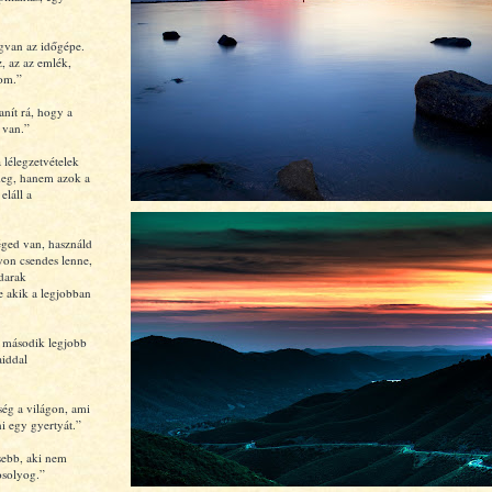
van az időgépe.
z, az az emlék,
lom.”
nít rá, hogy a
 van.”
 lélegzetvételek
meg, hanem azok a
eláll a
éged van, használd
gyon csendes lenne,
darak
 akik a legjobban
 második legjobb
aiddal
ség a világon, ami
ni egy gyertyát.”
sebb, aki nem
solyog.”