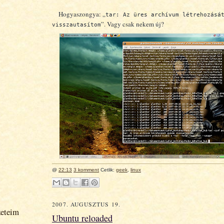
Hogyaszongya: „
tar: Az üres archívum létrehozásá
”. Vagy csak nekem új?
visszautasítom
@
22:13
3 komment
Cetlik:
geek
,
linux
2007. AUGUSZTUS 19.
zeteim
Ubuntu reloaded