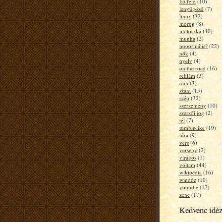
külfeld
(10)
lenyűgöző
(7)
linux
(32)
morog
(8)
motoszka
(40)
munka
(2)
nooormális?
(22)
nők
(4)
nyelv
(4)
on the road
(16)
reklám
(3)
scifi
(3)
száni
(15)
szép
(32)
szerzemény
(10)
szerzői jog
(2)
tél
(7)
tumblr-like
(19)
túra
(9)
vers
(6)
verseny
(2)
virágos
(1)
voltam
(44)
wikipédia
(16)
windóz
(10)
youtube
(12)
zene
(17)
Kedvenc idé