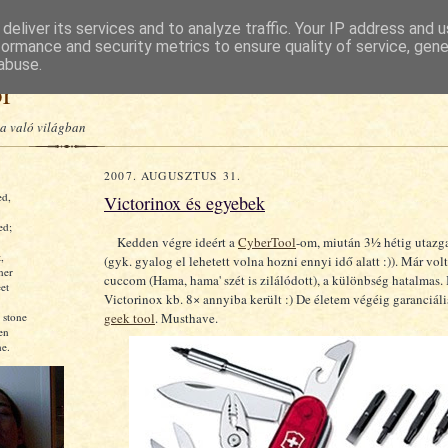
deliver its services and to analyze traffic. Your IP address and 
formance and security metrics to ensure quality of service, gen
abuse.
or
a való világban
2007. AUGUSZTUS 31.
ed,
Victorinox és egyebek
ed;
Kedden végre ideért a
CyberTool
-om, miután 3½ hétig utazga
,
(gyk. gyalog el lehetett volna hozni ennyi idő alatt :)). Már vo
ner
cuccom (Hama, hama' szét is zilálódott), a különbség hatalmas. Ig
et
Victorinox kb. 8× annyiba került :) De életem végéig garanciális
 stone
geek tool
. Musthave.
en
e.