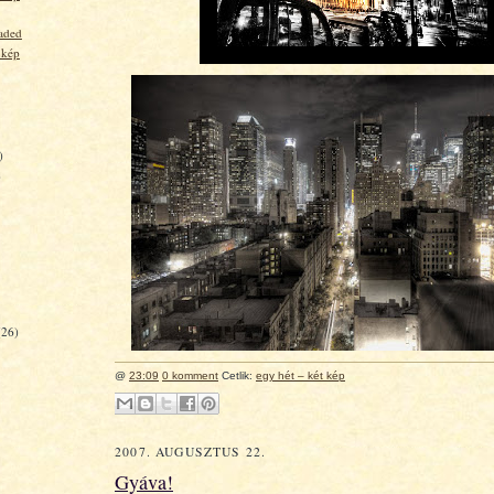
aded
 kép
)
)
(26)
@
23:09
0 komment
Cetlik:
egy hét – két kép
2007. AUGUSZTUS 22.
Gyáva!