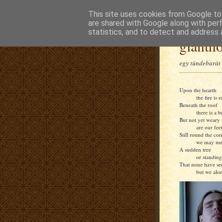
This site uses cookies from Google to 
are shared with Google along with per
statistics, and to detect and address 
glanth
egy tündebarát 
Upon the hearth
the fire is r
Beneath the roof
there is a b
But not yet weary
are our feet
Still round the cor
we may me
A sudden tree
or standing
That none have se
but we alon