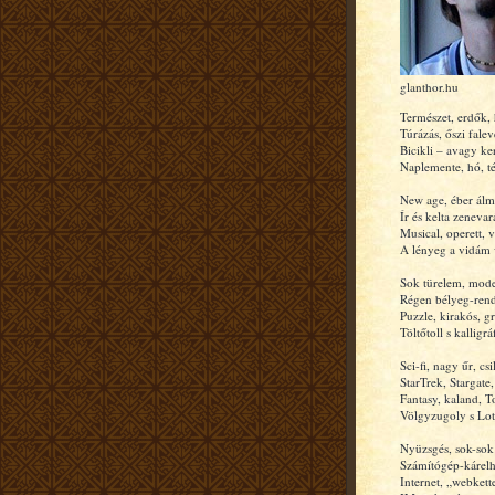
glanthor.hu
Természet, erdők,
Túrázás, őszi falev
Bicikli – avagy ke
Naplemente, hó, tél
New age, éber álm
Ír és kelta zenevar
Musical, operett, v
A lényeg a vidám 
Sok türelem, mode
Régen bélyeg-rend
Puzzle, kirakós, gr
Töltőtoll s kalligráf
Sci-fi, nagy űr, csi
StarTrek, Stargate
Fantasy, kaland, T
Völgyzugoly s Lot
Nyüzsgés, sok-sok
Számítógép-kárelhá
Internet, „webkett