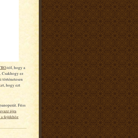
TRO
-tól, hogy a
k. Csakhogy ez
 történetesen
ket, hogy ezt
noperát. Friss
avazz újra
 a fejükhöz