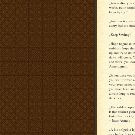
„You realize you c
world, but it shou
from trying.”
„Autumn is a seco
every leaf is a flow
„Keep Smiling!”
„Hope begins in th
stubborn hope that
up and try to do th
dawn will come. Y
and work: you don
Anne Lamott
„When once you hav
you will forever w
your eyes turned s
you have been and
always long to re
da Vinci
„The saddest aspec
is that science ga
faster than societ
~ Isaac Asimov
„A kis dolgok a l
egy halk szó, egy 