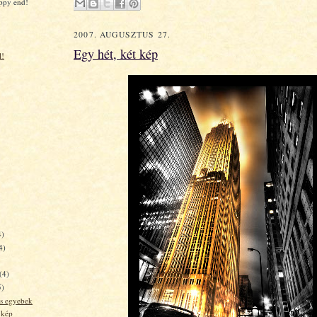
appy end!
2007. AUGUSZTUS 27.
Egy hét, két kép
l!
4)
4)
(4)
5)
és egyebek
 kép