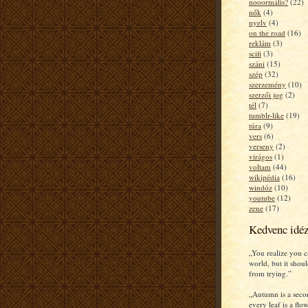
nooormális?
(22)
nők
(4)
nyelv
(4)
on the road
(16)
reklám
(3)
scifi
(3)
száni
(15)
szép
(32)
szerzemény
(10)
szerzői jog
(2)
tél
(7)
tumblr-like
(19)
túra
(9)
vers
(6)
verseny
(2)
virágos
(1)
voltam
(44)
wikipédia
(16)
windóz
(10)
youtube
(12)
zene
(17)
Kedvenc idé
„You realize you c
world, but it shou
from trying.”
„Autumn is a seco
every leaf is a flow