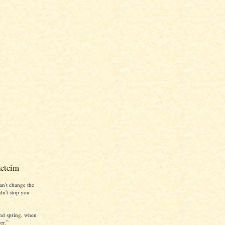
zeteim
an't change the
ldn't stop you
nd spring, when
er.”