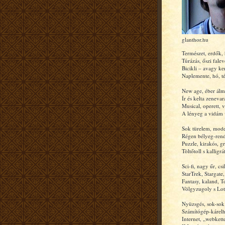
glanthor.hu
Természet, erdők,
Túrázás, őszi falev
Bicikli – avagy ke
Naplemente, hó, tél
New age, éber álm
Ír és kelta zenevar
Musical, operett, v
A lényeg a vidám 
Sok türelem, mode
Régen bélyeg-rend
Puzzle, kirakós, gr
Töltőtoll s kalligráf
Sci-fi, nagy űr, csi
StarTrek, Stargate
Fantasy, kaland, T
Völgyzugoly s Lot
Nyüzsgés, sok-sok
Számítógép-kárelhá
Internet, „webkett