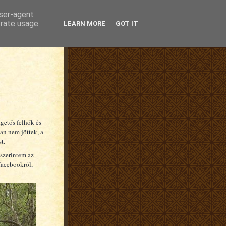
user-agent
erate usage
LEARN MORE
GOT IT
tgetős felhők és
an nem jöttek, a
t.
 szerintem az
facebookról,