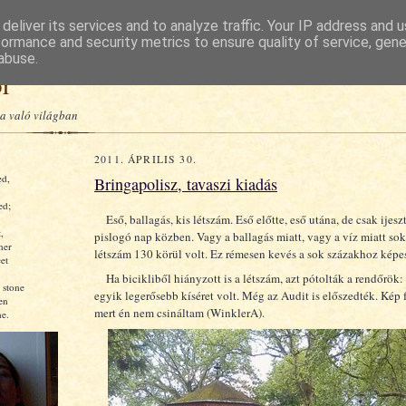
deliver its services and to analyze traffic. Your IP address and 
formance and security metrics to ensure quality of service, gen
abuse.
or
a való világban
2011. ÁPRILIS 30.
ed,
Bringapolisz, tavaszi kiadás
ed;
Eső, ballagás, kis létszám. Eső előtte, eső utána, de csak ijesz
,
pislogó nap közben. Vagy a ballagás miatt, vagy a víz miatt sok
ner
létszám 130 körül volt. Ez rémesen kevés a sok százakhoz képes
et
Ha bicikliből hiányzott is a létszám, azt pótolták a rendőrök:
 stone
egyik legerősebb kíséret volt. Még az Audit is előszedték. Kép 
en
mert én nem csináltam (WinklerA).
e.