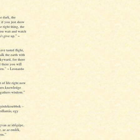
e dark, the
 if you just show
e right thing, the
ou wait and watch
't give up.” ~
e tasted flight,
alk the earth with
kyward, for there
 there you will
turn.” ~ Leonardo
t of life right now
thers knowledge
y gathers wisdom.”
egérdekesebbek –
pillantás, egy
van az időgépe.
z, az az emlék,
lom.”