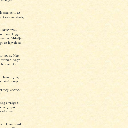
a szeretnek, az
retsz és szeretnek,
ol hiányozzak,
 okozzak, hogy
 messze, felriadjon
gy én legyek az
osolyogni. Még
r szomorú vagy.
 beleszeret a
ve lenni olyan,
tne ránk a nap.”
tól még lehetnek
”
log a világon:
emosolyogni a
nevű vonat
csenek szabályok,