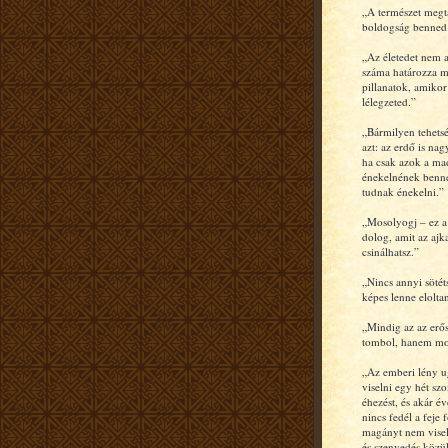
„A természet megta
boldogság benned
„Az életedet nem a
száma határozza 
pillanatok, amikor 
lélegzeted.”
„Bármilyen tehets
azt: az erdő is na
ha csak azok a ma
énekelnének benne
tudnak énekelni.”
„Mosolyogj – ez a
dolog, amit az ajk
csinálhatsz.”
„Nincs annyi sötét
képes lenne elolta
„Mindig az az erő
tombol, hanem mo
„Az emberi lény u
viselni egy hét szo
éhezést, és akár év
nincs fedél a feje f
magányt nem visel
és szenvedés közü