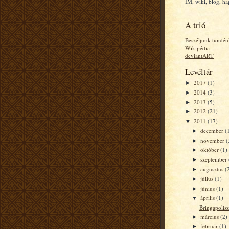
IM, wiki, blog, h
A trió
Beszéljünk tündéü
Wikipédia
deviantART
Levéltár
2017
(1)
►
2014
(3)
►
2013
(5)
►
2012
(21)
►
2011
(17)
▼
december
(
►
november
(
►
október
(1)
►
szeptember
►
augusztus
(
►
július
(1)
►
június
(1)
►
április
(1)
▼
Bringapolisz
március
(2)
►
február
(1)
►