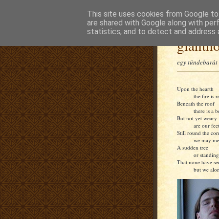
This site uses cookies from Google to 
are shared with Google along with per
statistics, and to detect and address 
glanth
egy tündebarát 
Upon the hearth
the fire is r
Beneath the roof
there is a b
But not yet weary
are our feet
Still round the cor
we may me
A sudden tree
or standing
That none have se
but we alon