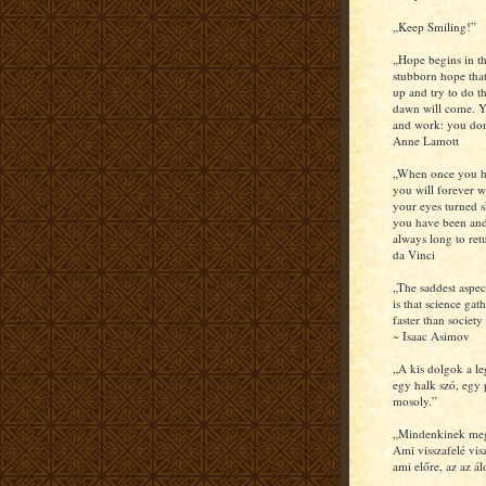
„Keep Smiling!”
„Hope begins in th
stubborn hope that
up and try to do th
dawn will come. Y
and work: you don
Anne Lamott
„When once you hav
you will forever w
your eyes turned s
you have been and
always long to re
da Vinci
„The saddest aspec
is that science ga
faster than societ
~ Isaac Asimov
„A kis dolgok a l
egy halk szó, egy 
mosoly.”
„Mindenkinek meg
Ami visszafelé vis
ami előre, az az á