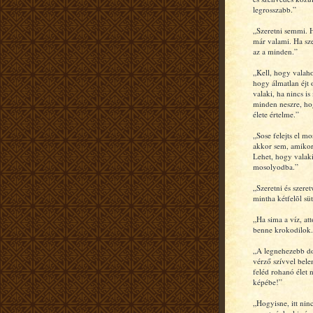
legrosszabb.”
„Szeretni semmi. H
már valami. Ha sze
az a minden.”
„Kell, hogy valah
hogy álmatlan éjt
valaki, ha nincs is
minden neszre, ho
élete értelme.”
„Sose felejts el m
akkor sem, amiko
Lehet, hogy valaki
mosolyodba.”
„Szeretni és szeret
mintha kétfelõl sü
„Ha sima a víz, at
benne krokodilok.
„A legnehezebb do
vérző szívvel bel
feléd rohanó élet 
képébe!”
„Hogyisne, itt nin