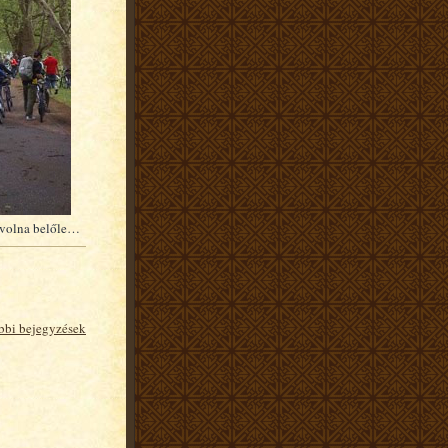
t volna belőle…
bbi bejegyzések