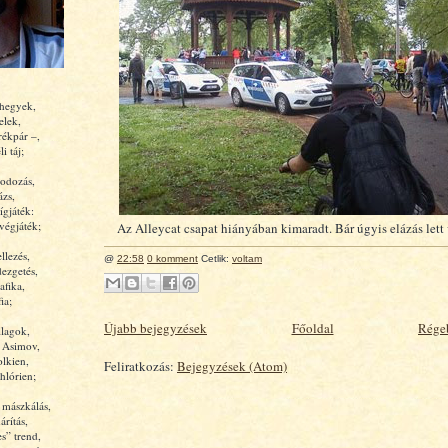
 hegyek,
elek,
rékpár –,
i táj;
odozás,
ázs,
ígjáték:
végjáték;
Az Alleycat csapat hiányában kimaradt. Bár úgyis elázás let
llezés,
@
22:58
0 komment
Cetlik:
voltam
ezgetés,
afika,
ia;
Újabb bejegyzések
Főoldal
Rége
llagok,
, Asimov,
olkien,
Feliratkozás:
Bejegyzések (Atom)
hlórien;
 mászkálás,
rítás,
es” trend,