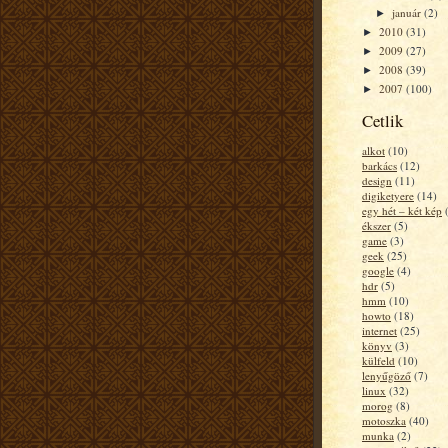
január
(2)
►
2010
(31)
►
2009
(27)
►
2008
(39)
►
2007
(100)
►
Cetlik
alkot
(10)
barkács
(12)
design
(11)
digiketyere
(14)
egy hét – két kép
ékszer
(5)
game
(3)
geek
(25)
google
(4)
hdr
(5)
hmm
(10)
howto
(18)
internet
(25)
könyv
(3)
külfeld
(10)
lenyűgöző
(7)
linux
(32)
morog
(8)
motoszka
(40)
munka
(2)