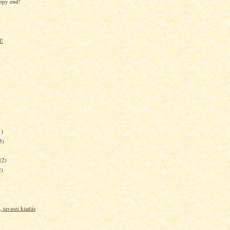
appy end!
l!
1)
3)
(2)
2)
, tavaszi kiadás