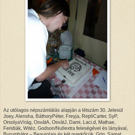
Az utólagos népszámlálás alapján a létszám 30. Jelesül
Joey, Alensha, BáthoryPéter, Freyja, RepliCarter, SyP,
OrsolyaVirág, OsvátA, OsvátJ, Dami, Laci.d, Mathae,
Feridiák, Witéz, Godson/Nullextra feleségével és lányával,
Burumbátor – Beaujolais és két gyerkőcük, Grin, Samat,