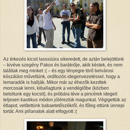
Az érkezés kicsit lasssúúra sikeredett, de aztán belejöttünk
– kivéve szegény Pakos és barátnője, akik késtek, és nem
találtak meg minket :( – és egy lényegre törő belvárosi
kószálást műveltünk, ordítozós idegenvezetéssel, hogy a
lemaradók is hallják. Mikor már az éhezők kezdtek
morcosak lenni, kiballagtunk a vendéglőbe (közben
betoltunk egy kocsit), és próbára téve a pincérek idegeit
teljesen kaotikus módon jóléreztük magunkat. Végigettük az
étlapot, vetítettünk babaetetőszékről, és főleg ettünk ünnepi
tortát. Ami pillanatok alatt elfogyott :(