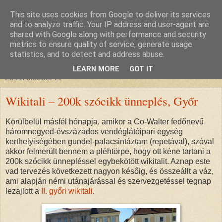
This site uses cookies from Google to deliver its services
glanthor
and to analyze traffic. Your IP address and user-agent are
shared with Google along with performance and security
metrics to ensure quality of service, generate usage
egy tündebarát a való világban
statistics, and to detect and address abuse.
LEARN MORE
GOT IT
2011. október 2.
Wikitali – 200k szócikk ünneplés, Győr
Körülbelül másfél hónapja, amikor a Co-Walter fedőnevű
háromnegyed-évszázados vendéglátóipari egység
kerthelyiségében gundel-palacsintáztam (repetával), szóval
akkor felmerült bennem a pléhtörpe, hogy ott kéne tartani a
200k szócikk ünnepléssel egybekötött wikitalit. Aznap este
vad tervezés következett nagyon későig, és összeállt a váz,
ami alapján némi utánajárással és szervezgetéssel tegnap
lezajlott a
II. győri wikitali
.