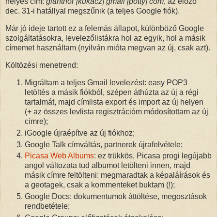
helyes cím:
glanthor [kukacz] gmail [pötty] com
, az előző
dec. 31-i hatállyal megszűnik (a teljes Google fiók).
Már jó ideje tartott ez a felemás állapot, különböző Google
szolgáltatásokra, levelezőlistákra hol az egyik, hol a másik
címemet használtam (nyilván mióta megvan az új, csak azt).
Költözési menetrend:
Migráltam a teljes Gmail levelezést: easy POP3
letöltés a másik fiókból, szépen áthúzta az új a régi
tartalmát, majd címlista export és import az új helyen
(+ az összes levlista regisztrációm módosítottam az új
címre);
iGoogle újraépítve az új fiókhoz;
Google Talk címváltás, partnerek újrafelvétele;
Picasa Web Albums
: ez trükkös, Picasa progi legújabb
angol változata tud albumot letölteni innen, majd
másik címre feltölteni: megmaradtak a képaláírások és
a geotagek, csak a kommenteket buktam (!);
Google Docs: dokumentumok áttöltése, megosztások
rendbetétele;