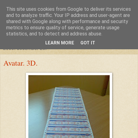
This site uses cookies from Google to deliver its services
glanthor
and to analyze traffic. Your IP address and user-agent are
shared with Google along with performance and security
metrics to ensure quality of service, generate usage
egy tündebarát a való világban
statistics, and to detect and address abuse.
LEARN MORE
GOT IT
2009. december 28.
Avatar. 3D.