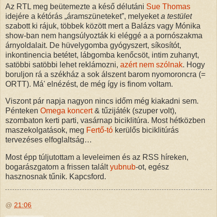
Az RTL meg beütemezte a késő délutáni
Sue Thomas
idejére a kétórás „áramszüneteket”, melyeket
a testület
szabott ki rájuk, többek között mert a Balázs vagy Mónika
show-ban nem hangsúlyozták ki eléggé a a pornószakma
árnyoldalait. De hüvelygomba gyógyszert, síkosítót,
inkontinencia betétet, lábgomba kenőcsöt, intim zuhanyt,
satöbbi satöbbi lehet reklámozni,
azért nem szólnak
. Hogy
boruljon rá a székház a sok álszent barom nyomoroncra (=
ORTT). Má' elnézést, de még így is finom voltam.
Viszont pár napja nagyon nincs időm még kiakadni sem.
Pénteken
Omega koncert
& tűzijáték (szuper volt),
szombaton kerti parti, vasárnap biciklitúra. Most hétközben
maszekolgatások, meg
Fertő-tó
kerülős biciklitúrás
tervezéses elfoglaltság…
Most épp túljutottam a leveleimen és az RSS híreken,
bogarászgatom a frissen talált
yubnub
-ot, egész
hasznosnak tűnik. Kapcsford.
@
21:06