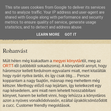
This site uses cookies from Google to deliver its services
glanthor
and to analyze traffic. Your IP address and user-agent are
shared with Google along with performance and security
metrics to ensure quality of service, generate usage
egy tündebarát a való világban
statistics, and to detect and address abuse.
LEARN MORE
GOT IT
2007. július 9.
Rohanvást
Múlt héten még kiakadtam a
megyei könyvtár
tól, meg az
ORTT
-től (utóbbitól sokadszorra). A könyvtárról annyit, hogy
háromszor kellett fordulnom egyvalami miatt, mert kitalálták
hogy
nyári nyitva tartás
, és így csak ötig… Persze
koppantam a nagy faajtón, másnap meg mehettem még
kétszer. Merthogy előző nap lejártam, így keletkezett egy
nap késedelem, ami miatt nem lehetett hosszabbítani
könyvet, hanem be kellett vinni, hogy lehúzza a könyvtáros
azon a nyüves vonalkódolvasón, ezáltal újrakölcsönöződött
a cucc. Customer friendly megoldások.