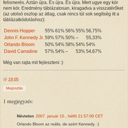
felismerés. Aztán újra. És újra. És újra. Mert ugye egy kör
nem kör. Eredmény táblázatosan, kiragadva a visszatérőket
(az utolsó oszlop az átlag, csak nincs túl sok segítség itt a
táblázatkódoláshoz):
Dennis Hopper
55%
61%
56%
55%
56,75%
John F. Kennedy Jr.
59%
57%
50%
–
55,33%
Orlando Bloom
50%
54%
58%
54%
54%
David Carradine
57%
54%
–
53%
54,67%
Még van rajta mit fejleszteni :)
@
19:05
Megosztás
1 megjegyzés:
Névtelen
2007. január 15., hétfő 21:57:00 CET
Orlando Bloom az reális, de azért Kennedy. :)