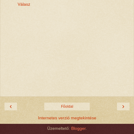
Válasz
‹
›
Főoldal
Internetes verzió megtekintése
Üzemeltető:
Blogger
.