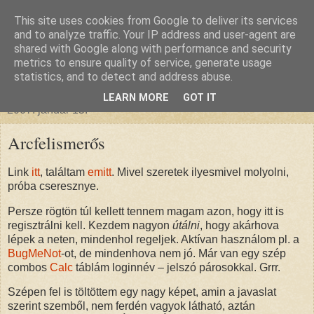
This site uses cookies from Google to deliver its services
glanthor
and to analyze traffic. Your IP address and user-agent are
shared with Google along with performance and security
metrics to ensure quality of service, generate usage
egy tündebarát a való világban
statistics, and to detect and address abuse.
LEARN MORE
GOT IT
2007. január 15.
Arcfelismerős
Link
itt
, találtam
emitt
. Mivel szeretek ilyesmivel molyolni,
próba cseresznye.
Persze rögtön túl kellett tennem magam azon, hogy itt is
regisztrálni kell. Kezdem nagyon
útálni
, hogy akárhova
lépek a neten, mindenhol regeljek. Aktívan használom pl. a
BugMeNot
-ot, de mindenhova nem jó. Már van egy szép
combos
Calc
táblám loginnév – jelszó párosokkal. Grrr.
Szépen fel is töltöttem egy nagy képet, amin a javaslat
szerint szemből, nem ferdén vagyok látható, aztán