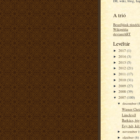
IM, wiki, blog, h
A trió
Beszéljünk tündéü
Wikipédia
deviantART
Levéltár
2017
(1)
►
2014
(3)
►
2013
(5)
►
2012
(21)
►
2011
(17)
►
2010
(31)
►
2009
(27)
►
2008
(39)
►
2007
(100)
▼
december
(
▼
Wiener Chri
Lánclevél
Barkács, big
Egy hét, két
november
(
►
október
(6)
►