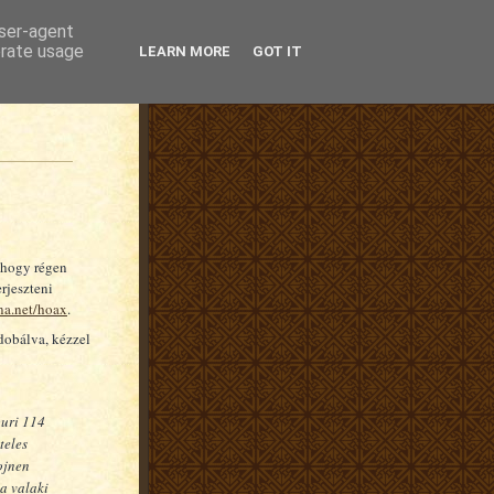
user-agent
erate usage
LEARN MORE
GOT IT
 hogy régen
rjeszteni
lna.net/hoax
.
dobálva, kézzel
uri 114
teles
ojnen
a valaki