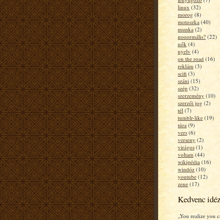
linux
(32)
morog
(8)
motoszka
(40)
munka
(2)
nooormális?
(22)
nők
(4)
nyelv
(4)
on the road
(16)
reklám
(3)
scifi
(3)
száni
(15)
szép
(32)
szerzemény
(10)
szerzői jog
(2)
tél
(7)
tumblr-like
(19)
túra
(9)
vers
(6)
verseny
(2)
virágos
(1)
voltam
(44)
wikipédia
(16)
windóz
(10)
youtube
(12)
zene
(17)
Kedvenc idé
„You realize you c