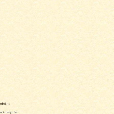
zeteim
an't change the