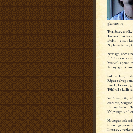
glanthor.hu
Természet, erdők,
Túrázás, őszi falev
Bicikli – avagy ke
Naplemente, hó, tél
New age, éber álm
Ír és kelta zenevar
Musical, operett, v
A lényeg a vidám 
Sok türelem, mode
Régen bélyeg-rend
Puzzle, kirakós, gr
Töltőtoll s kalligráf
Sci-fi, nagy űr, csi
StarTrek, Stargate
Fantasy, kaland, T
Völgyzugoly s Lot
Nyüzsgés, sok-sok
Számítógép-kárelhá
Internet, „webkett