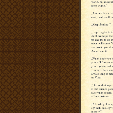
world, but it shou
from trying.”
„Autumn is a seco
every leaf is a flow
„Keep Smiling!”
„Hope begins in th
stubborn hope that
up and try to do th
dawn will come. Y
and work: you don
Anne Lamott
„When once you hav
you will forever w
your eyes turned s
you have been and
always long to re
da Vinci
„The saddest aspec
is that science ga
faster than societ
~ Isaac Asimov
„A kis dolgok a l
egy halk szó, egy 
mosoly.”