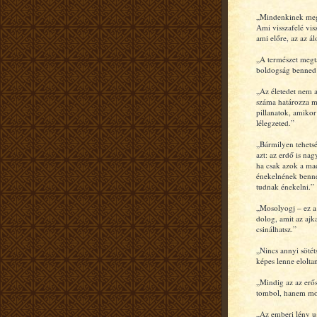
„Mindenkinek meg
Ami visszafelé vis
ami előre, az az á
„A természet megta
boldogság benned
„Az életedet nem a
száma határozza 
pillanatok, amikor 
lélegzeted.”
„Bármilyen tehets
azt: az erdő is na
ha csak azok a ma
énekelnének benne
tudnak énekelni.”
„Mosolyogj – ez a
dolog, amit az ajk
csinálhatsz.”
„Nincs annyi sötét
képes lenne elolta
„Mindig az az erő
tombol, hanem mo
„Az emberi lény u