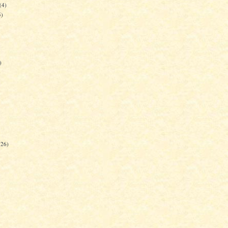
(4)
5)
)
)
(26)