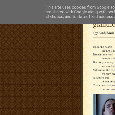
This site uses cookies from Google to 
are shared with Google along with per
statistics, and to detect and address 
glanth
egy tündebarát 
Upon the hearth
the fire is r
Beneath the roof
there is a b
But not yet weary
are our feet
Still round the cor
we may me
A sudden tree
or standing
That none have se
but we alon