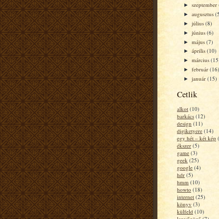
szeptember
►
augusztus
(
►
július
(8)
►
június
(6)
►
május
(7)
►
április
(10)
►
március
(15
►
február
(16
►
január
(15)
►
Cetlik
alkot
(10)
barkács
(12)
design
(11)
digiketyere
(14)
egy hét – két kép
ékszer
(5)
game
(3)
geek
(25)
google
(4)
hdr
(5)
hmm
(10)
howto
(18)
internet
(25)
könyv
(3)
külfeld
(10)
lenyűgöző
(7)