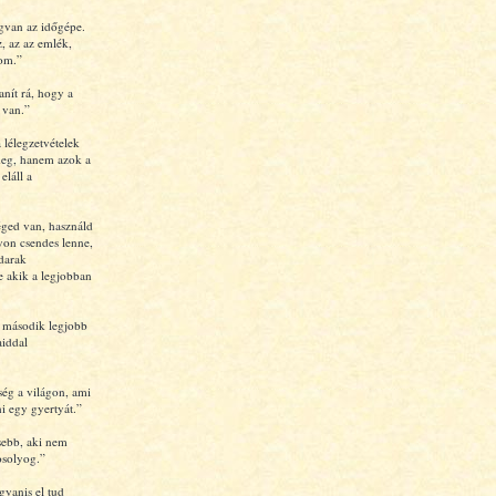
van az időgépe.
z, az az emlék,
lom.”
nít rá, hogy a
 van.”
 lélegzetvételek
meg, hanem azok a
eláll a
éged van, használd
gyon csendes lenne,
darak
 akik a legjobban
 második legjobb
aiddal
ség a világon, ami
ni egy gyertyát.”
sebb, aki nem
solyog.”
gyanis el tud