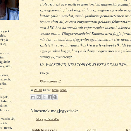
elolvassa ezt az e-mailt es nem torli ki, hanem kinyomtatja
szovegkiemelo filccel megjeloli a szovegben szereplo ossz
hatarozatlan nevelot, amely jambikus pentameterben irod
igenev elott all, es ezen kinyomtatott peldany felmutatasa
acsi ABC-ben harom darab vajaszsemlet vasarol, akkor a
 hegyek,
zsemle arat a Vilagkereskedelmi Kamara arra fogja fordi
elek,
minden - tavaszi napejegyenlosegtol szamitott elso holdt
rékpár –,
i táj;
szuletett - voros harantcsikos kiscica fenykepet elkuldi F
ezzel jarulva hozza, hogy a kislany megnyerhesse az iskol
odozás,
papirgyujtoversenyt.
ázs,
ígjáték:
HA VAN SZIVED, NEM TORLOD KI EZT AZ E-MAILT!!!!
végjáték;
Fruzsi
llezés,
ezgetés,
@hoax#day2
afika,
ia;
@
21:18
Cetlik:
hmm
,
száni
llagok,
, Asimov,
olkien,
hlórien;
Nincsenek megjegyzések:
 mászkálás,
Megjegyzés küldése
rítás,
es” trend,
Újabb bejegyzés
Főoldal
Ré