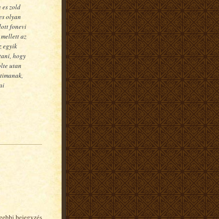
 es zold
es olyan
ott fonevi
 mellett az
z egyik
tani, hogy
olte utan
atimanak,
ai
gebbi bejegyzés