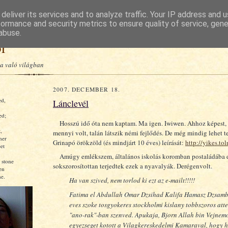
deliver its services and to analyze traffic. Your IP address and 
formance and security metrics to ensure quality of service, gen
abuse.
or
a való világban
2007. DECEMBER 18.
ed,
Lánclevél
ed;
Hosszú idő óta nem kaptam. Ma igen. Iwiwen. Ahhoz képest,
,
mennyi volt, talán látszik némi fejlődés. De még mindig lehet te
ner
Grinapó örökzöld (és mindjárt 10 éves) leírását:
http://yikes.to
et
Amúgy emlékszem, általános iskolás koromban postaládába 
 stone
sokszorosítottan terjedtek ezek a nyavalyák. Derégenvolt.
en
e.
Ha van szived, nem torlod ki ezt az e-mailt!!!!!
Fatima el Abdullah Omar Dzsihad Kalifa Hamasz Dzsamb
eves szoke tosgyokeres stockholmi kislany tobbszoros atte
"ano-rak"-ban szenved. Apukaja, Bjorn Allah bin Vejnem
egyezseget kotott a Vilagkereskedelmi Kamaraval, hogy h