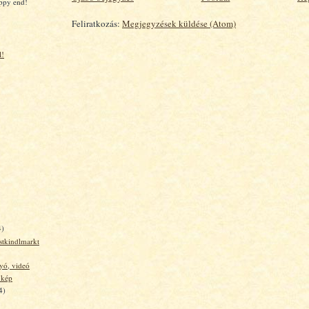
appy end!
Feliratkozás:
Megjegyzések küldése (Atom)
l!
4)
stkindlmarkt
yó, videó
 kép
4)