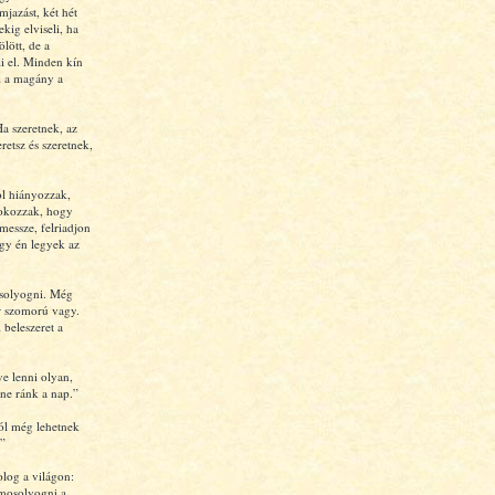
mjazást, két hét
ekig elviseli, ha
ölött, de a
i el. Minden kín
l a magány a
a szeretnek, az
retsz és szeretnek,
ol hiányozzak,
 okozzak, hogy
 messze, felriadjon
gy én legyek az
osolyogni. Még
r szomorú vagy.
 beleszeret a
ve lenni olyan,
tne ránk a nap.”
tól még lehetnek
”
log a világon:
emosolyogni a