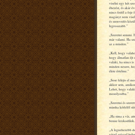
viselni egy hét szo
éhezést, és akár év
nincs fedél a feje f
magányt nem visel
és szenvedés közü
legrosszabb.”
„Szeretni semmi. H
már valami. Ha sze
az a minden.”
„Kell, hogy valah
hogy álmatlan éjt
valaki, ha nincs is
minden neszre, ho
élete értelme.”
„Sose felejts el m
akkor sem, amiko
Lehet, hogy valaki
mosolyodba.”
„Szeretni és szeret
mintha kétfelõl sü
„Ha sima a víz, at
benne krokodilok.
„A legnehezebb do
vérző szívvel bel