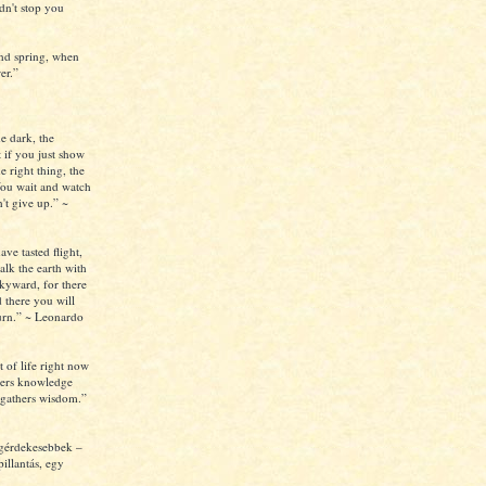
ldn't stop you
nd spring, when
er.”
e dark, the
 if you just show
e right thing, the
ou wait and watch
't give up.” ~
e tasted flight,
alk the earth with
kyward, for there
 there you will
turn.” ~ Leonardo
t of life right now
thers knowledge
y gathers wisdom.”
egérdekesebbek –
pillantás, egy