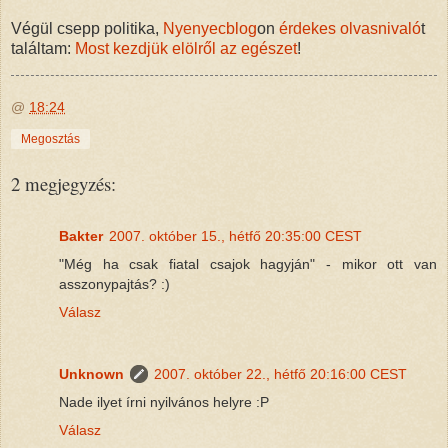
Végül csepp politika,
Nyenyecblog
on
érdekes olvasnivaló
t
találtam:
Most kezdjük elölről az egészet
!
@
18:24
Megosztás
2 megjegyzés:
Bakter
2007. október 15., hétfő 20:35:00 CEST
"Még ha csak fiatal csajok hagyján" - mikor ott van
asszonypajtás? :)
Válasz
Unknown
2007. október 22., hétfő 20:16:00 CEST
Nade ilyet írni nyilvános helyre :P
Válasz