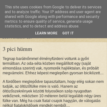
This site uses cookies from Google to deliver its services
glanthor
and to analyze traffic. Your IP address and user-agent are
shared with Google along with performance and security
metrics to ensure quality of service, generate usage
egy tündebarát a való világban
statistics, and to detect and address abuse.
LEARN MORE
GOT IT
2007. október 15.
3 pici hümm
Tegnap barátnőmmel élményfürdeni voltunk a győri
termálban. Az oda-séta közben megállított egy (saját
elmondása szerint) vak, nyomorék hajléktalan, és próbált
megvámolni. Ehhez képest meglepően gyorsan biciklizett…
A fürdőben meglepődve tapasztaltam, hogy elég sokan nem
tudják, az öltözőfülke mire is való. Hanem az
öltözőszekrények közötti folyosókon szép nyugodtan
vetkőznek, miközben 10 méteren belül legalább négy üres
fülke van. Még ha csak fiatal csajok hagyján, de válogatás
nélkül fiatalok/idősek mindkét nemből…