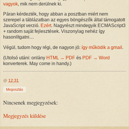
vagyok
, mik nem derülnek ki.
Páran kérdezték, hogy abban a posztban miért nem
szerepel a táblázatban az egyes böngészők által támogatott
JavaScript verzió.
Ezért
. Nagyrészt mindegyik ECMAScript3
+ random saját fejlesztések. Viszonylag nehéz így
hasonlítgatni…
Végül, tudom hogy régi, de nagyon jó:
így működik a gmail
.
(Utolsó utáni: onlány
HTML → PDF
és
PDF → Word
konverterek. May come in handy.)
@
12:31
Megosztás
Nincsenek megjegyzések:
Megjegyzés küldése