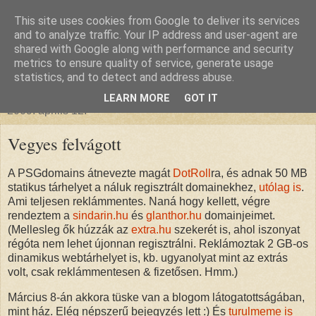
This site uses cookies from Google to deliver its services
glanthor
and to analyze traffic. Your IP address and user-agent are
shared with Google along with performance and security
metrics to ensure quality of service, generate usage
egy tündebarát a való világban
statistics, and to detect and address abuse.
LEARN MORE
GOT IT
2009. április 12.
Vegyes felvágott
A PSGdomains átnevezte magát
DotRoll
ra, és adnak 50 MB
statikus tárhelyet a náluk regisztrált domainekhez,
utólag is
.
Ami teljesen reklámmentes. Naná hogy kellett, végre
rendeztem a
sindarin.hu
és
glanthor.hu
domainjeimet.
(Mellesleg ők húzzák az
extra.hu
szekerét is, ahol iszonyat
régóta nem lehet újonnan regisztrálni. Reklámoztak 2 GB-os
dinamikus webtárhelyet is, kb. ugyanolyat mint az extrás
volt, csak reklámmentesen & fizetősen. Hmm.)
Március 8-án akkora tüske van a blogom látogatottságában,
mint ház. Elég népszerű bejegyzés lett :) És
turulmeme is