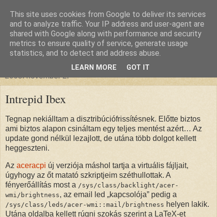
This site uses cookies from Google to deliver its services
glanthor
and to analyze traffic. Your IP address and user-agent are
shared with Google along with performance and security
metrics to ensure quality of service, generate usage
egy tündebarát a való világban
statistics, and to detect and address abuse.
LEARN MORE
GOT IT
2008. november 2.
Intrepid Ibex
Tegnap nekiálltam a disztribúciófrissítésnek. Előtte biztos
ami biztos alapon csináltam egy teljes mentést azért… Az
update gond nélkül lezajlott, de utána több dolgot kellett
heggeszteni.
Az
aceracpi
új verziója máshol tartja a virtuális fájljait,
úgyhogy az őt matató szkriptjeim széthullottak. A
fényerőállítás most a
/sys/class/backlight/acer-
, az email led „kapcsolója” pedig a
wmi/brightness
helyen lakik.
/sys/class/leds/acer-wmi::mail/brightness
Utána oldalba kellett rúgni szokás szerint a LaTeX-et