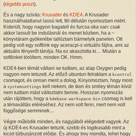
(
régebbi poszt
).
És a nagy szívás:
Krusader
és
KDE4
. A Krusader
használhatatlanul lassú lett, fél délután nyomoztam miért.
Kiderült, hogy nagyon bagatell és furcsa oka van: csak
akkor lassult be indulásnál és menet közben, ha a ~
könyvtáram gyökerébe tallóztam bármelyik panelen. Ott
pedig volt egy softlink egy aceracpi-s virtuális fájlra, ami az
aktuális fényerőt tárolja. Na ez akasztotta ki… Miután a
softlinket töröltem, minden OK. Hmm.
KDE4-ben témát váltani se tudtam, az alap Oxygen pedig
nagyon nem tetszett. Az előző ubuntun felraktam a
kcontrol
csomagot, és onnan ment a dolog. Kinyomoztam, hogy most
a
kell nekem, de ikon és smiley témán kívül
systemsettings
nem tudtam mást változtatni benne. Hosszan nyomozás
után rájöttem, hogy a
csomag is kell
kdebase-workspace-bin
a témaváltás eléréséhez. Az nem volt fenn, mert nem volt
függősége semminek…
Végre működik minden, és nagyjából elégedett vagyok. Az
új KDE4-es Krusader tetszik, szebb és logikusabb mint a
kicsit túlburjánzott elődje. És ahogy trey mondta, lehet hogy