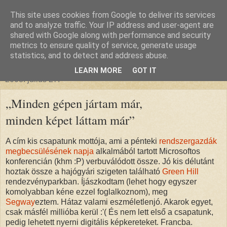
This site uses cookies from Google to deliver its services
glanthor
and to analyze traffic. Your IP address and user-agent are
shared with Google along with performance and security
metrics to ensure quality of service, generate usage
egy tündebarát a való világban
statistics, and to detect and address abuse.
LEARN MORE
GOT IT
2008. július 27.
„Minden gépen jártam már,
minden képet láttam már”
A cím kis csapatunk mottója, ami a pénteki
rendszergazdák
megbecsülésének napja
alkalmából tartott Microsoftos
konferencián (khm :P) verbuválódott össze. Jó kis délutánt
hoztak össze a hajógyári szigeten található
Green Hill
rendezvényparkban. Íjászkodtam (lehet hogy egyszer
komolyabban kéne ezzel foglalkoznom), meg
Segway
eztem. Hátaz valami eszméletlenjó. Akarok egyet,
csak másfél millióba kerül :'( És nem lett első a csapatunk,
pedig lehetett nyerni digitális képkereteket. Francba.