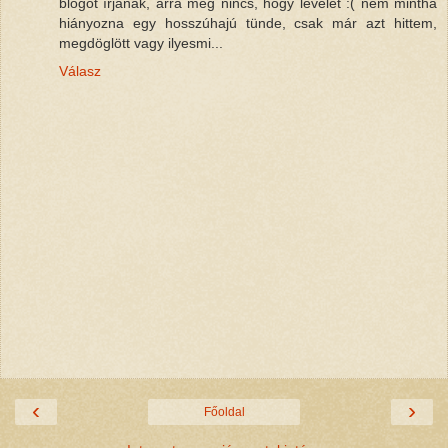
blogot írjanak, arra meg nincs, hogy levelet :( nem mintha
hiányozna egy hosszúhajú tünde, csak már azt hittem,
megdöglött vagy ilyesmi...
Válasz
‹
›
Főoldal