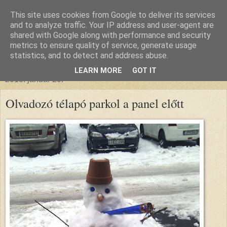
This site uses cookies from Google to deliver its services
glanthor
and to analyze traffic. Your IP address and user-agent are
shared with Google along with performance and security
metrics to ensure quality of service, generate usage
egy tündebarát a való világban
statistics, and to detect and address abuse.
LEARN MORE
GOT IT
2013. január 20.
Olvadozó télapó parkol a panel előtt