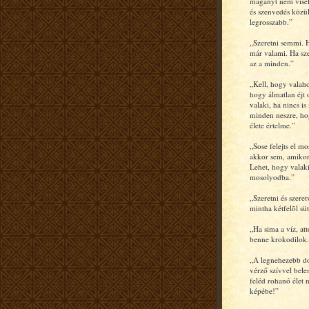
magányt nem visel
és szenvedés közü
legrosszabb.”
„Szeretni semmi. H
már valami. Ha sze
az a minden.”
„Kell, hogy valah
hogy álmatlan éjt
valaki, ha nincs is
minden neszre, ho
élete értelme.”
„Sose felejts el m
akkor sem, amiko
Lehet, hogy valaki
mosolyodba.”
„Szeretni és szeret
mintha kétfelõl sü
„Ha sima a víz, at
benne krokodilok.
„A legnehezebb do
vérző szívvel bel
feléd rohanó élet 
képébe!”