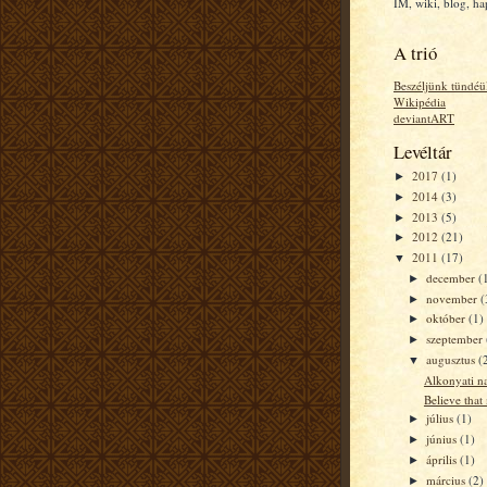
IM, wiki, blog, h
A trió
Beszéljünk tündéü
Wikipédia
deviantART
Levéltár
2017
(1)
►
2014
(3)
►
2013
(5)
►
2012
(21)
►
2011
(17)
▼
december
(
►
november
(
►
október
(1)
►
szeptember
►
augusztus
(
▼
Alkonyati n
Believe that
július
(1)
►
június
(1)
►
április
(1)
►
március
(2)
►