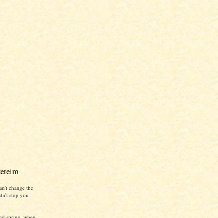
zeteim
an't change the
ldn't stop you
nd spring, when