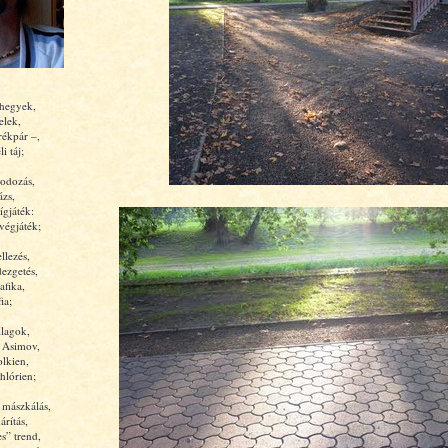
 hegyek,
elek,
rékpár –,
i táj;
odozás,
ázs,
ígjáték:
végjáték;
llezés,
ezgetés,
afika,
ia;
llagok,
, Asimov,
olkien,
hlórien;
 mászkálás,
rítás,
es” trend,