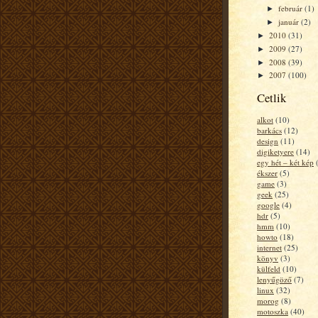
február
(1)
►
január
(2)
►
2010
(31)
►
2009
(27)
►
2008
(39)
►
2007
(100)
►
Cetlik
alkot
(10)
barkács
(12)
design
(11)
digiketyere
(14)
egy hét – két kép
ékszer
(5)
game
(3)
geek
(25)
google
(4)
hdr
(5)
hmm
(10)
howto
(18)
internet
(25)
könyv
(3)
külfeld
(10)
lenyűgöző
(7)
linux
(32)
morog
(8)
motoszka
(40)