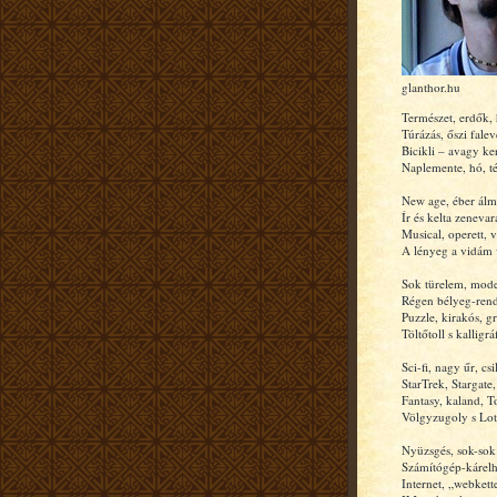
glanthor.hu
Természet, erdők,
Túrázás, őszi falev
Bicikli – avagy ke
Naplemente, hó, tél
New age, éber álm
Ír és kelta zenevar
Musical, operett, v
A lényeg a vidám 
Sok türelem, mode
Régen bélyeg-rend
Puzzle, kirakós, gr
Töltőtoll s kalligráf
Sci-fi, nagy űr, csi
StarTrek, Stargate
Fantasy, kaland, T
Völgyzugoly s Lot
Nyüzsgés, sok-sok
Számítógép-kárelhá
Internet, „webkett