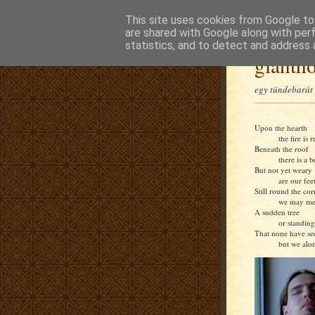
This site uses cookies from Google to 
are shared with Google along with per
statistics, and to detect and address 
glanth
egy tündebarát 
Upon the hearth
the fire is r
Beneath the roof
there is a b
But not yet weary
are our feet
Still round the cor
we may me
A sudden tree
or standing
That none have se
but we alon