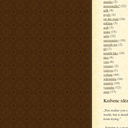
munka
(2)
nooormális?
(22)
nők
(4)
nyelv
(4)
on the road
(16)
reklám
(3)
scifi
(3)
száni
(15)
szép
(32)
szerzemény
(10)
szerzői jog
(2)
tél
(7)
tumblr-like
(19)
túra
(9)
vers
(6)
verseny
(2)
virágos
(1)
voltam
(44)
wikipédia
(16)
windóz
(10)
youtube
(12)
zene
(17)
Kedvenc idé
„You realize you c
world, but it shou
from trying.”
„Autumn is a seco