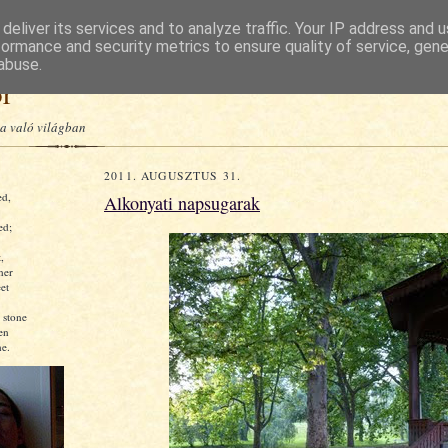
deliver its services and to analyze traffic. Your IP address and 
formance and security metrics to ensure quality of service, gen
abuse.
or
a való világban
2011. AUGUSZTUS 31.
ed,
Alkonyati napsugarak
ed;
,
ner
et
 stone
en
e.