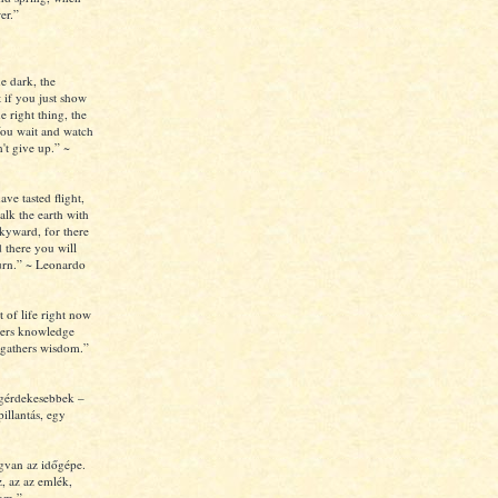
er.”
e dark, the
 if you just show
e right thing, the
ou wait and watch
't give up.” ~
e tasted flight,
alk the earth with
kyward, for there
 there you will
turn.” ~ Leonardo
t of life right now
thers knowledge
y gathers wisdom.”
egérdekesebbek –
pillantás, egy
van az időgépe.
z, az az emlék,
lom.”