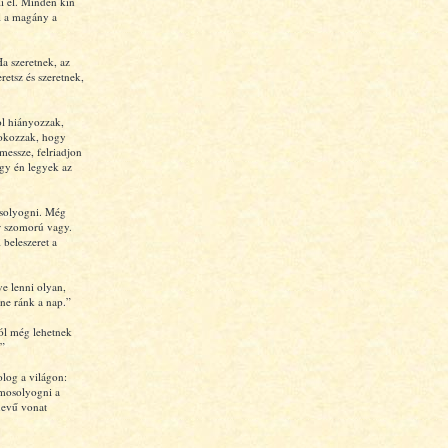
i el. Minden kín
l a magány a
a szeretnek, az
retsz és szeretnek,
ol hiányozzak,
 okozzak, hogy
 messze, felriadjon
gy én legyek az
osolyogni. Még
r szomorú vagy.
 beleszeret a
ve lenni olyan,
tne ránk a nap.”
tól még lehetnek
”
log a világon:
emosolyogni a
nevű vonat