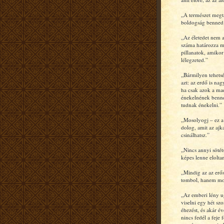
„A természet megta
boldogság benned
„Az életedet nem a
száma határozza 
pillanatok, amikor 
lélegzeted.”
„Bármilyen tehets
azt: az erdő is na
ha csak azok a ma
énekelnének benne
tudnak énekelni.”
„Mosolyogj – ez a
dolog, amit az ajk
csinálhatsz.”
„Nincs annyi sötét
képes lenne elolta
„Mindig az az erő
tombol, hanem mo
„Az emberi lény u
viselni egy hét szo
éhezést, és akár év
nincs fedél a feje f