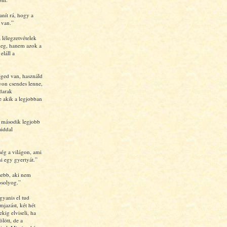
nít rá, hogy a
 van.”
 lélegzetvételek
meg, hanem azok a
eláll a
éged van, használd
gyon csendes lenne,
darak
 akik a legjobban
 második legjobb
aiddal
ség a világon, ami
ni egy gyertyát.”
sebb, aki nem
solyog.”
gyanis el tud
mjazást, két hét
ekig elviseli, ha
ölött, de a