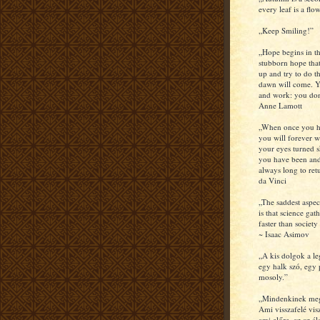
every leaf is a flow
„Keep Smiling!”
„Hope begins in th
stubborn hope that
up and try to do th
dawn will come. Y
and work: you don
Anne Lamott
„When once you hav
you will forever w
your eyes turned s
you have been and
always long to re
da Vinci
„The saddest aspec
is that science ga
faster than societ
~ Isaac Asimov
„A kis dolgok a l
egy halk szó, egy 
mosoly.”
„Mindenkinek meg
Ami visszafelé vis
ami előre, az az á