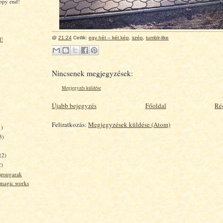
appy end!
@
21:24
Cetlik:
egy hét – két kép
,
szép
,
tumblr-like
l!
Nincsenek megjegyzések:
Megjegyzés küldése
Újabb bejegyzés
Főoldal
Ré
Feliratkozás:
Megjegyzések küldése (Atom)
1)
3)
(2)
2)
apsugarak
 magic works