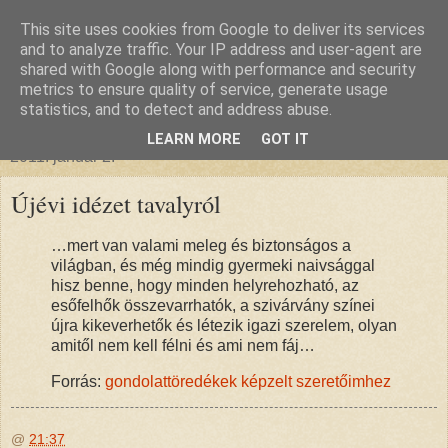
This site uses cookies from Google to deliver its services
glanthor
and to analyze traffic. Your IP address and user-agent are
shared with Google along with performance and security
metrics to ensure quality of service, generate usage
egy tündebarát a való világban
statistics, and to detect and address abuse.
LEARN MORE
GOT IT
2011. január 2.
Újévi idézet tavalyról
…mert van valami meleg és biztonságos a
világban, és még mindig gyermeki naivsággal
hisz benne, hogy minden helyrehozható, az
esőfelhők összevarrhatók, a szivárvány színei
újra kikeverhetők és létezik igazi szerelem, olyan
amitől nem kell félni és ami nem fáj…
Forrás:
gondolattöredékek képzelt szeretőimhez
@
21:37