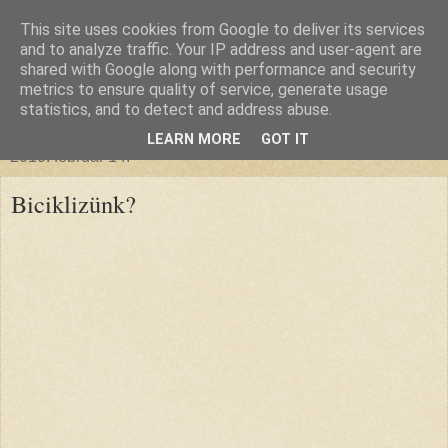
This site uses cookies from Google to deliver its services
glanthor
and to analyze traffic. Your IP address and user-agent are
shared with Google along with performance and security
metrics to ensure quality of service, generate usage
egy tündebarát a való világban
statistics, and to detect and address abuse.
LEARN MORE
GOT IT
2010. február 14.
Biciklizünk?