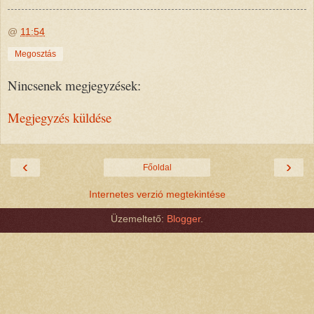
@
11:54
Megosztás
Nincsenek megjegyzések:
Megjegyzés küldése
‹
›
Főoldal
Internetes verzió megtekintése
Üzemeltető:
Blogger
.