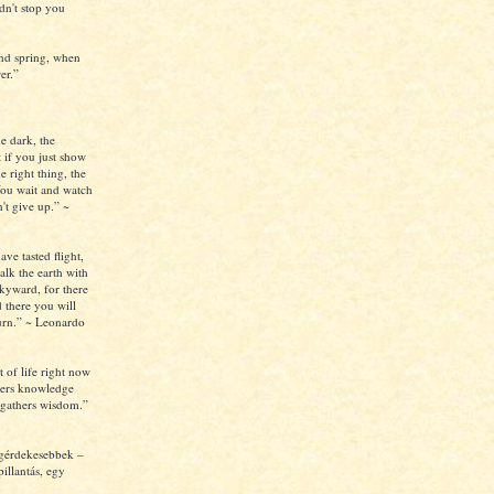
ldn't stop you
nd spring, when
er.”
e dark, the
 if you just show
e right thing, the
ou wait and watch
't give up.” ~
e tasted flight,
alk the earth with
kyward, for there
 there you will
turn.” ~ Leonardo
t of life right now
thers knowledge
y gathers wisdom.”
egérdekesebbek –
pillantás, egy