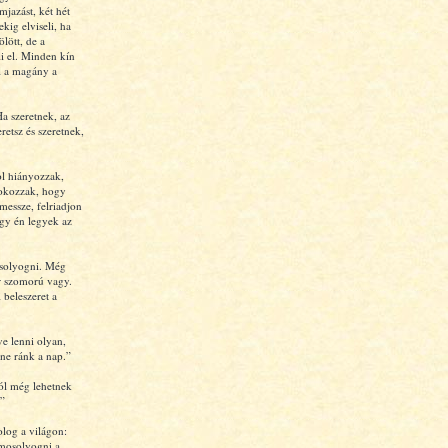
mjazást, két hét
ekig elviseli, ha
ölött, de a
i el. Minden kín
l a magány a
a szeretnek, az
retsz és szeretnek,
ol hiányozzak,
 okozzak, hogy
 messze, felriadjon
gy én legyek az
osolyogni. Még
r szomorú vagy.
 beleszeret a
ve lenni olyan,
tne ránk a nap.”
tól még lehetnek
”
log a világon:
emosolyogni a