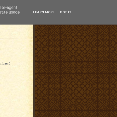
user-agent
erate usage
LEARN MORE
GOT IT
s. Lassú.