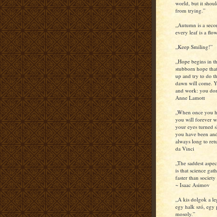
world, but it shou
from trying.”
„Autumn is a seco
every leaf is a flow
„Keep Smiling!”
„Hope begins in th
stubborn hope that
up and try to do th
dawn will come. Y
and work: you don
Anne Lamott
„When once you hav
you will forever w
your eyes turned s
you have been and
always long to re
da Vinci
„The saddest aspec
is that science ga
faster than societ
~ Isaac Asimov
„A kis dolgok a l
egy halk szó, egy 
mosoly.”