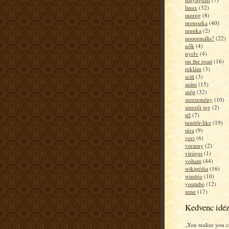
linux
(32)
morog
(8)
motoszka
(40)
munka
(2)
nooormális?
(22)
nők
(4)
nyelv
(4)
on the road
(16)
reklám
(3)
scifi
(3)
száni
(15)
szép
(32)
szerzemény
(10)
szerzői jog
(2)
tél
(7)
tumblr-like
(19)
túra
(9)
vers
(6)
verseny
(2)
virágos
(1)
voltam
(44)
wikipédia
(16)
windóz
(10)
youtube
(12)
zene
(17)
Kedvenc idé
„You realize you c