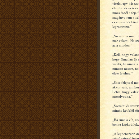
viselni egy hét szo
éhezést, és akár év
nincs fedél a feje f
magányt nem visel
és szenvedés közü
legrosszabb.”
„Szeretni semmi. H
már valami. Ha sze
az a minden.”
„Kell, hogy valah
hogy álmatlan éjt
valaki, ha nincs is
minden neszre, ho
élete értelme.”
„Sose felejts el m
akkor sem, amiko
Lehet, hogy valaki
mosolyodba.”
„Szeretni és szeret
mintha kétfelõl sü
„Ha sima a víz, at
benne krokodilok.
„A legnehezebb do
vérző szívvel bel