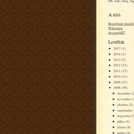
IM, wiki, blog, h
A trió
Beszéljünk tündéü
Wikipédia
deviantART
Levéltár
2017
(1)
►
2014
(3)
►
2013
(5)
►
2012
(21)
►
2011
(17)
►
2010
(31)
►
2009
(27)
►
2008
(39)
▼
december
(
►
november
(
►
október
(2)
►
szeptember
►
augusztus
(
►
július
(4)
►
június
(4)
►
május
(4)
►