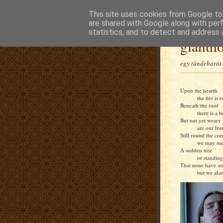
This site uses cookies from Google to 
are shared with Google along with per
statistics, and to detect and address 
glanth
egy tündebarát 
Upon the hearth
the fire is r
Beneath the roof
there is a b
But not yet weary
are our feet
Still round the cor
we may me
A sudden tree
or standing
That none have se
but we alon