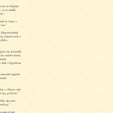
van az időgépe.
z, az az emlék,
lom.”
nít rá, hogy a
 van.”
 lélegzetvételek
meg, hanem azok a
eláll a
éged van, használd
gyon csendes lenne,
darak
 akik a legjobban
 második legjobb
aiddal
ség a világon, ami
ni egy gyertyát.”
sebb, aki nem
solyog.”
gyanis el tud