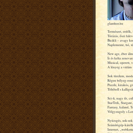
glanthor.hu
Természet, erdők,
Túrázás, őszi falev
Bicikli – avagy ke
Naplemente, hó, tél
New age, éber álm
Ír és kelta zenevar
Musical, operett, v
A lényeg a vidám 
Sok türelem, mode
Régen bélyeg-rend
Puzzle, kirakós, gr
Töltőtoll s kalligráf
Sci-fi, nagy űr, csi
StarTrek, Stargate
Fantasy, kaland, T
Völgyzugoly s Lot
Nyüzsgés, sok-sok
Számítógép-kárelhá
Internet, „webkett