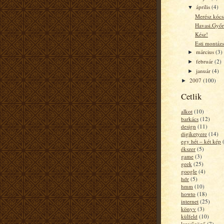
április
(4)
▼
Merész kócs
Havasi.Győr
Kész!
Esti montázs
március
(3)
►
február
(2)
►
január
(4)
►
2007
(100)
►
Cetlik
alkot
(10)
barkács
(12)
design
(11)
digiketyere
(14)
egy hét – két kép
ékszer
(5)
game
(3)
geek
(25)
google
(4)
hdr
(5)
hmm
(10)
howto
(18)
internet
(25)
könyv
(3)
külfeld
(10)
lenyűgöző
(7)