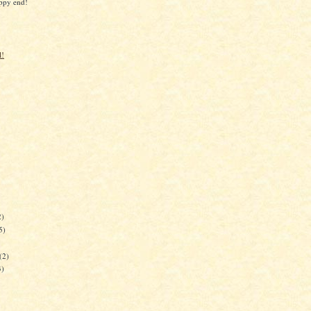
appy end!
l!
2)
5)
(2)
3)