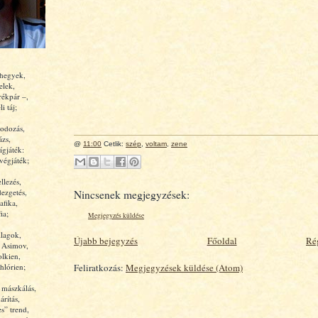
 hegyek,
elek,
rékpár –,
i táj;
odozás,
ázs,
@
11:00
Cetlik:
szép
,
voltam
,
zene
ígjáték:
végjáték;
llezés,
ezgetés,
Nincsenek megjegyzések:
afika,
ia;
Megjegyzés küldése
llagok,
Újabb bejegyzés
Főoldal
Ré
, Asimov,
olkien,
Feliratkozás:
Megjegyzések küldése (Atom)
hlórien;
 mászkálás,
rítás,
es” trend,