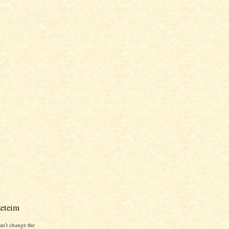
zeteim
an't change the