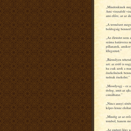
„Mindenkinek meg
Ami visszafelé vis
ami előre, az az á
„A természet megta
boldogság benned
„Az életedet nem a
száma határozza 
pillanatok, amikor 
lélegzeted.”
„Bármilyen tehets
azt: az erdő is na
ha csak azok a ma
énekelnének benne
tudnak énekelni.”
„Mosolyogj – ez a
dolog, amit az ajk
csinálhatsz.”
„Nincs annyi sötét
képes lenne elolta
„Mindig az az erő
tombol, hanem mo
„Az emberi lény u