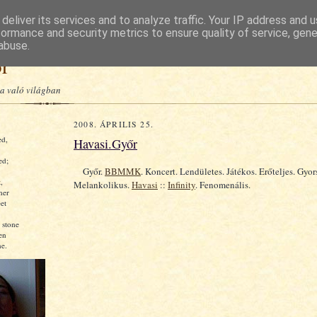
deliver its services and to analyze traffic. Your IP address and 
formance and security metrics to ensure quality of service, gen
abuse.
or
a való világban
2008. ÁPRILIS 25.
ed,
Havasi.Győr
ed;
Győr.
BBMMK
. Koncert. Lendületes. Játékos. Erőteljes. Gyor
,
Melankolikus.
Havasi
::
Infinity
. Fenomenális.
ner
et
 stone
en
e.